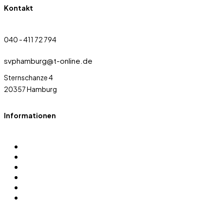
Kontakt
040 - 411 72 794
svphamburg@t-online.de
Sternschanze 4
20357 Hamburg
Informationen
Über uns
Sportarten
Satzung
Sponsoren
Login
Datenschutz Anfrage erstellen