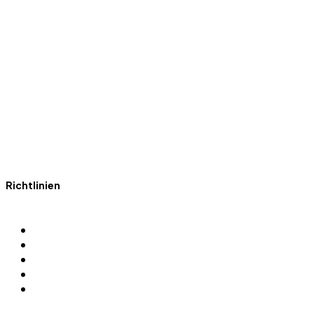
Fit mit Polizei Sport Hamburg
Richtlinien
Impressum
Datenschutz
Gewaltprävention
Kontakt
Downloads