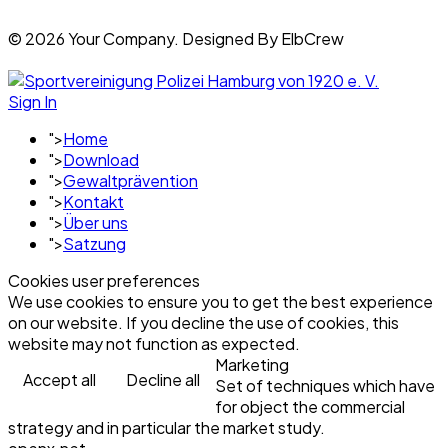
© 2026 Your Company. Designed By ElbCrew
Sign In
">
Home
">
Download
">
Gewaltprävention
">
Kontakt
">
Über uns
">
Satzung
Cookies user preferences
We use cookies to ensure you to get the best experience
on our website. If you decline the use of cookies, this
website may not function as expected.
Marketing
Accept all
Decline all
Set of techniques which have
for object the commercial
strategy and in particular the market study.