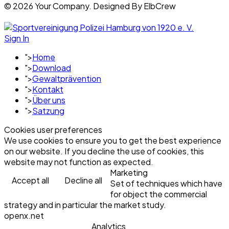
© 2026 Your Company. Designed By ElbCrew
Sign In
">
Home
">
Download
">
Gewaltprävention
">
Kontakt
">
Über uns
">
Satzung
Cookies user preferences
We use cookies to ensure you to get the best experience
on our website. If you decline the use of cookies, this
website may not function as expected.
Marketing
Accept all
Decline all
Set of techniques which have
for object the commercial
strategy and in particular the market study.
openx.net
Analytics