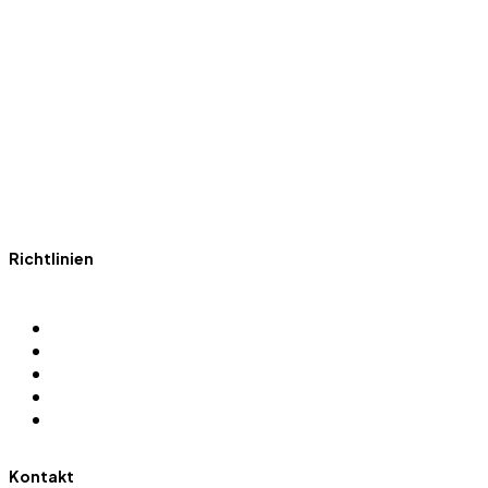
Fit mit Polizei Sport Hamburg
Richtlinien
Impressum
Datenschutz
Gewaltprävention
Kontakt
Downloads
Kontakt