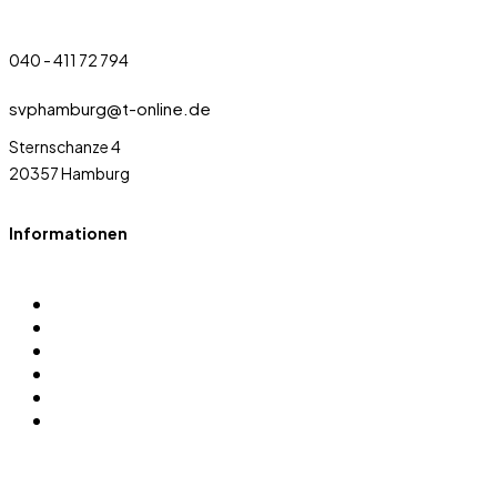
040 - 411 72 794
svphamburg@t-online.de
Sternschanze 4
20357 Hamburg
Informationen
Über uns
Sportarten
Satzung
Sponsoren
Login
Datenschutz Anfrage erstellen