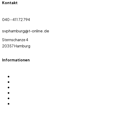
Kontakt
040 - 411 72 794
svphamburg@t-online.de
Sternschanze 4
20357 Hamburg
Informationen
Über uns
Sportarten
Satzung
Sponsoren
Login
Datenschutz Anfrage erstellen