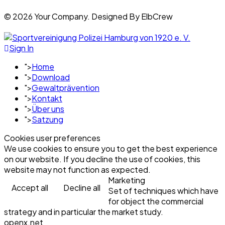
© 2026 Your Company. Designed By ElbCrew
Sign In
">
Home
">
Download
">
Gewaltprävention
">
Kontakt
">
Über uns
">
Satzung
Cookies user preferences
We use cookies to ensure you to get the best experience
on our website. If you decline the use of cookies, this
website may not function as expected.
Marketing
Accept all
Decline all
Set of techniques which have
for object the commercial
strategy and in particular the market study.
openx.net